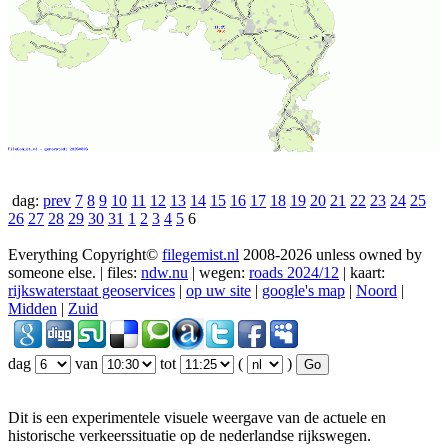
dag:
prev
7
8
9
10
11
12
13
14
15
16
17
18
19
20
21
22
23
24
25
26
27
28
29
30
31
1
2
3
4
5
6
Everything Copyright©
filegemist.nl
2008-2026 unless owned by
someone else. | files:
ndw.nu
| wegen:
roads 2024/12
| kaart:
rijkswaterstaat geoservices
|
op uw site
|
google's map
|
Noord
|
Midden
|
Zuid
dag
van
tot
(
)
Dit is een experimentele visuele weergave van de actuele en
historische verkeerssituatie op de nederlandse rijkswegen.