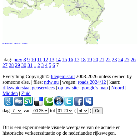
dag:
prev
8
9
10
11
12
13
14
15
16
17
18
19
20
21
22
23
24
25
26
27
28
29
30
31
1
2
3
4
5
6
7
Everything Copyright©
filegemist.nl
2008-2026 unless owned by
someone else. | files:
ndw.nu
| wegen:
roads 2024/12
| kaart:
rijkswaterstaat geoservices
|
op uw site
|
google's map
|
Noord
|
Midden
|
Zuid
dag
van
tot
(
)
Dit is een experimentele visuele weergave van de actuele en
historische verkeerssituatie op de nederlandse rijkswegen.