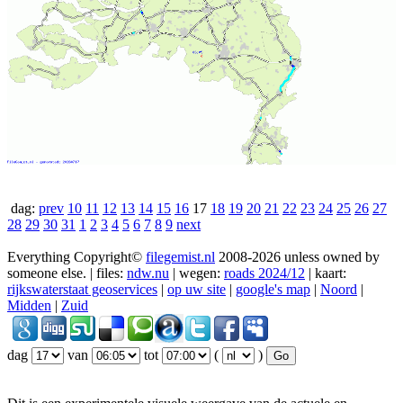
dag:
prev
10
11
12
13
14
15
16
17
18
19
20
21
22
23
24
25
26
27
28
29
30
31
1
2
3
4
5
6
7
8
9
next
Everything Copyright©
filegemist.nl
2008-2026 unless owned by
someone else. | files:
ndw.nu
| wegen:
roads 2024/12
| kaart:
rijkswaterstaat geoservices
|
op uw site
|
google's map
|
Noord
|
Midden
|
Zuid
dag
van
tot
(
)