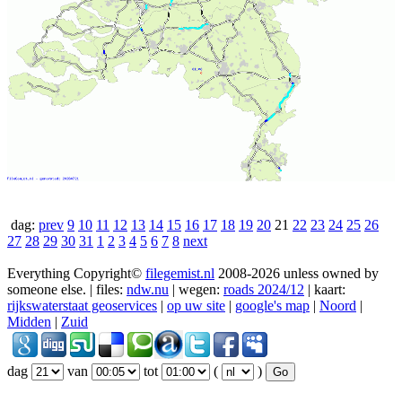
dag:
prev
9
10
11
12
13
14
15
16
17
18
19
20
21
22
23
24
25
26
27
28
29
30
31
1
2
3
4
5
6
7
8
next
Everything Copyright©
filegemist.nl
2008-2026 unless owned by
someone else. | files:
ndw.nu
| wegen:
roads 2024/12
| kaart:
rijkswaterstaat geoservices
|
op uw site
|
google's map
|
Noord
|
Midden
|
Zuid
dag
van
tot
(
)