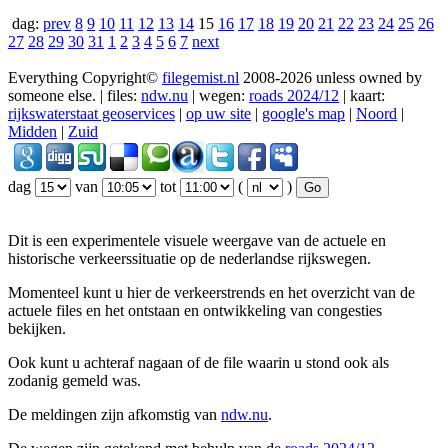
dag:
prev
8
9
10
11
12
13
14
15
16
17
18
19
20
21
22
23
24
25
26
27
28
29
30
31
1
2
3
4
5
6
7
next
Everything Copyright©
filegemist.nl
2008-2026 unless owned by
someone else. | files:
ndw.nu
| wegen:
roads 2024/12
| kaart:
rijkswaterstaat geoservices
|
op uw site
|
google's map
|
Noord
|
Midden
|
Zuid
dag
van
tot
(
)
Dit is een experimentele visuele weergave van de actuele en
historische verkeerssituatie op de nederlandse rijkswegen.
Momenteel kunt u hier de verkeerstrends en het overzicht van de
actuele files en het ontstaan en ontwikkeling van congesties
bekijken.
Ook kunt u achteraf nagaan of de file waarin u stond ook als
zodanig gemeld was.
De meldingen zijn afkomstig van
ndw.nu
.