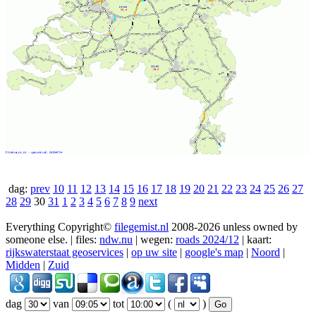
dag:
prev
10
11
12
13
14
15
16
17
18
19
20
21
22
23
24
25
26
27
28
29
30
31
1
2
3
4
5
6
7
8
9
next
Everything Copyright©
filegemist.nl
2008-2026 unless owned by
someone else. | files:
ndw.nu
| wegen:
roads 2024/12
| kaart:
rijkswaterstaat geoservices
|
op uw site
|
google's map
|
Noord
|
Midden
|
Zuid
dag
van
tot
(
)