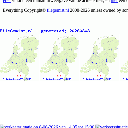
Hier
vindt u een miniatuurweergave van de actuele files, en
hier
een o
Everything Copyright©
filegemist.nl
2008-2026 unless owned by som