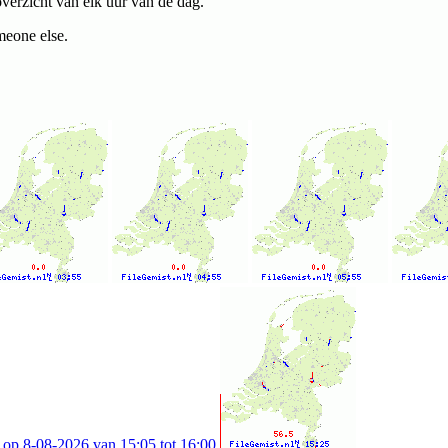
verzicht van elk uur van de dag.
eone else.