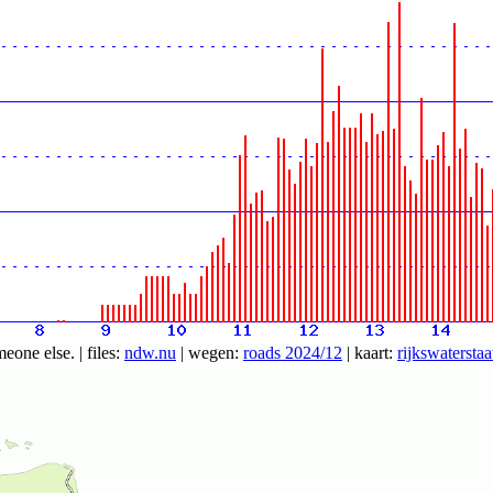
ne else. | files:
ndw.nu
| wegen:
roads 2024/12
| kaart:
rijkswaterstaa