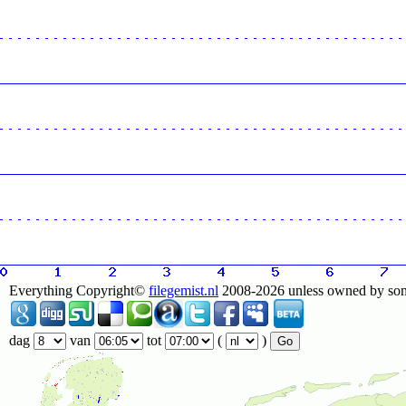
Everything Copyright©
filegemist.nl
2008-2026 unless owned by someo
dag
van
tot
(
)