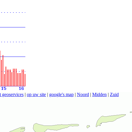
t geoservices
|
op uw site
|
google's map
|
Noord
|
Midden
|
Zuid