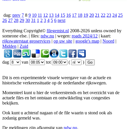
dag:
prev
7
8
9
10
11
12
13
14
15
16
17
18
19
20
21
22
23
24
25
26
27
28
29
30
31
1
2
3
4
5
6
next
Everything Copyright©
filegemist.nl
2008-2026 unless owned by
someone else. | files:
ndw.nu
| wegen:
roads 2024/12
| kaart:
rijkswaterstaat geoservices
|
op uw site
|
google's map
|
Noord
|
Midden
|
Zuid
dag
van
tot
(
)
Dit is een experimentele visuele weergave van de actuele en
historische verkeerssituatie op de nederlandse rijkswegen.
Momenteel kunt u hier de verkeerstrends en het overzicht van de
actuele files en het ontstaan en ontwikkeling van congesties
bekijken.
Ook kunt u achteraf nagaan of de file waarin u stond ook als
zodanig gemeld was.
De meldingen zijn afkomstig van
ndw.nu
.