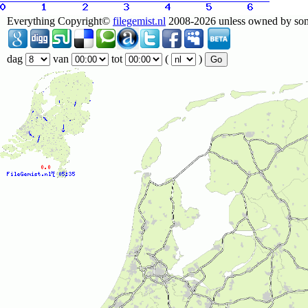
Everything Copyright©
filegemist.nl
2008-2026 unless owned by someo
dag
van
tot
(
)