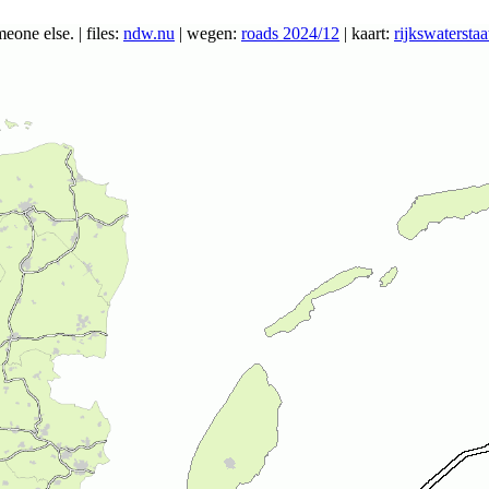
ne else. | files:
ndw.nu
| wegen:
roads 2024/12
| kaart:
rijkswaterstaa