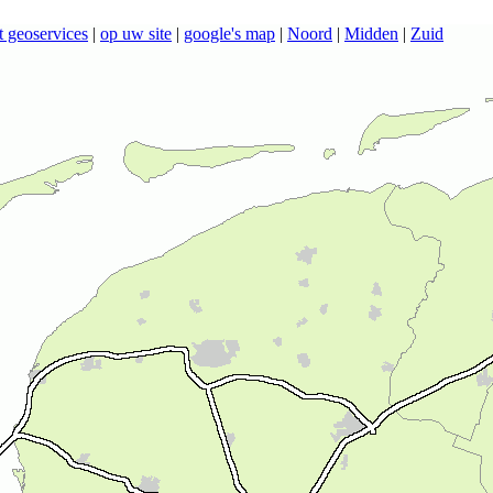
t geoservices
|
op uw site
|
google's map
|
Noord
|
Midden
|
Zuid