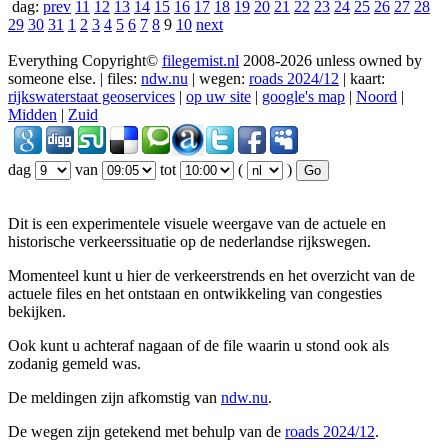
dag:
prev
11
12
13
14
15
16
17
18
19
20
21
22
23
24
25
26
27
28
29
30
31
1
2
3
4
5
6
7
8
9
10
next
Everything Copyright©
filegemist.nl
2008-2026 unless owned by
someone else. | files:
ndw.nu
| wegen:
roads 2024/12
| kaart:
rijkswaterstaat geoservices
|
op uw site
|
google's map
|
Noord
|
Midden
|
Zuid
dag
van
tot
(
)
Dit is een experimentele visuele weergave van de actuele en
historische verkeerssituatie op de nederlandse rijkswegen.
Momenteel kunt u hier de verkeerstrends en het overzicht van de
actuele files en het ontstaan en ontwikkeling van congesties
bekijken.
Ook kunt u achteraf nagaan of de file waarin u stond ook als
zodanig gemeld was.
De meldingen zijn afkomstig van
ndw.nu
.
De wegen zijn getekend met behulp van de
roads 2024/12
.