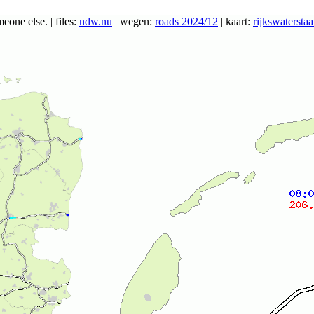
ne else. | files:
ndw.nu
| wegen:
roads 2024/12
| kaart:
rijkswaterstaa