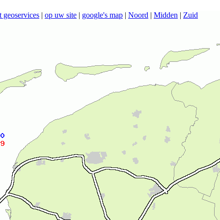
t geoservices
|
op uw site
|
google's map
|
Noord
|
Midden
|
Zuid