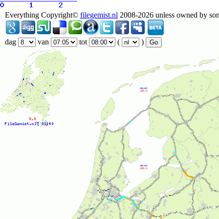
Everything Copyright©
filegemist.nl
2008-2026 unless owned by someo
dag
van
tot
(
)